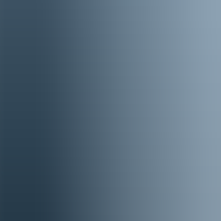
ZA 17 OKT
Yorick van Norden